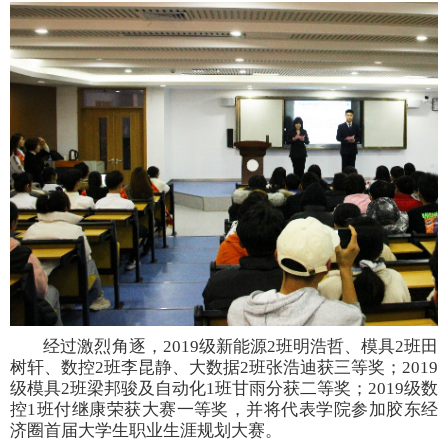
经过激烈角逐，2019级新能源2班明浩哲、模具2班田
树轩、数控2班李昆静、大数据2班张浩迪获三等奖；2019
级模具2班梁邦骏及自动化1班甘雨分获二等奖；2019级数
控1班付继康荣获大赛一等奖，并将代表学院参加胶东经
济圈首届大学生职业生涯规划大赛。