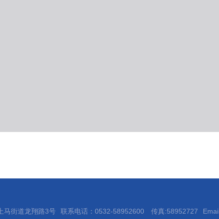
上马街道龙翔路3号
联系电话：0532-58952600
传真:58952727
Emai